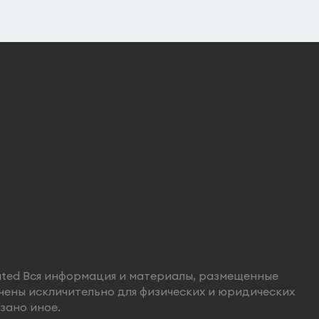
ated Вся информация и материалы, размещенные
чены искличительно для физических и юридических
азано иное.