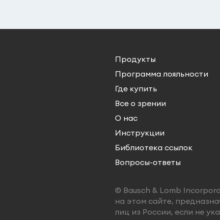
Продукты
Программа лояльности
Где купить
Все о зрении
О нас
Инструкции
Библиотека ссылок
Вопросы-ответы
© Bausch & Lomb Incorpor
на этом сайте, предназна
лиц из России, если не ук